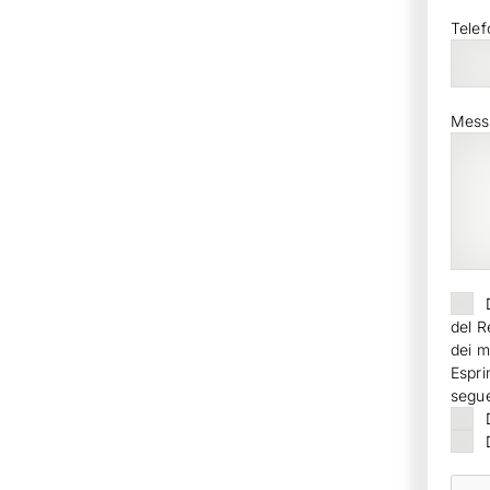
Telef
Mess
del R
dei m
Espri
seguen