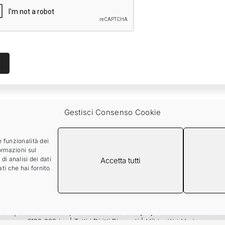
Gestisci Consenso Cookie
e funzionalità dei
Servizio clienti attivo dal Lunedì a Venerdì dalle 9 alle 18
ormazioni sul
Telefono:
0143889662
di analisi dei dati
Accetta tutti
ti che hai fornito
Email:
clienti@evo-beauty.it
efit
| Via G. Di Vittorio, 13-15 – 15076
Ovada (AL) ITALIA
P.I. 0162739099
€100.000 i.v. | Tutti i Diritti Riservati |
MS by WebModo